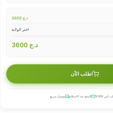
د.ج
3600
اختر الولاية
د.ج
3600
اطلب الآن
 آمن 100%
الدفع عند الاستلام
توصيل سريع