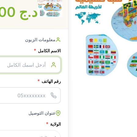
د.ج
3600
معلومات الزبون
*
الاسم الكامل
*
رقم الهاتف
عنوان التوصيل
*
الولاية