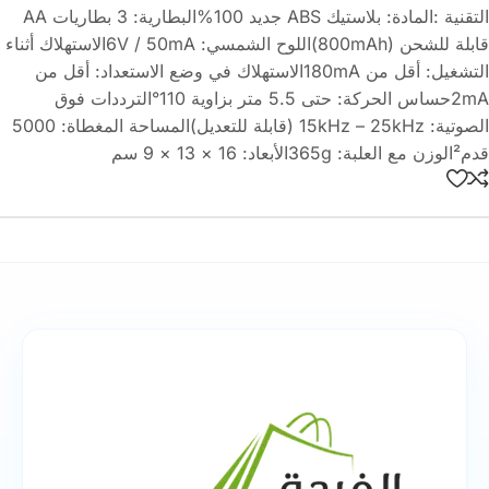
التقنية :المادة: بلاستيك ABS جديد 100%البطارية: 3 بطاريات AA
قابلة للشحن (800mAh)اللوح الشمسي: 6V / 50mAالاستهلاك أثناء
التشغيل: أقل من 180mAالاستهلاك في وضع الاستعداد: أقل من
2mAحساس الحركة: حتى 5.5 متر بزاوية 110°الترددات فوق
الصوتية: 15kHz – 25kHz (قابلة للتعديل)المساحة المغطاة: 5000
قدم²الوزن مع العلبة: 365gالأبعاد: 16 × 13 × 9 سم