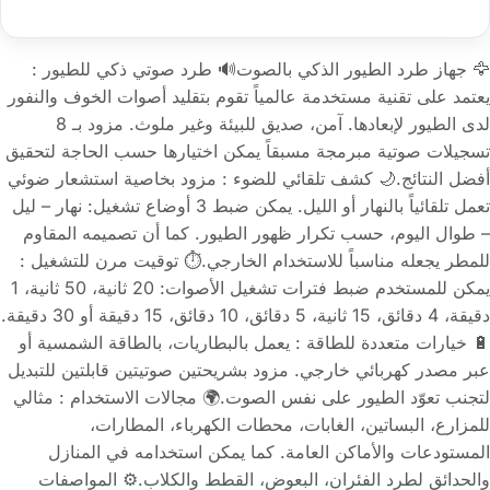
🦅 جهاز طرد الطيور الذكي بالصوت🔊 طرد صوتي ذكي للطيور :
يعتمد على تقنية مستخدمة عالمياً تقوم بتقليد أصوات الخوف والنفور
لدى الطيور لإبعادها. آمن، صديق للبيئة وغير ملوث. مزود بـ 8
تسجيلات صوتية مبرمجة مسبقاً يمكن اختيارها حسب الحاجة لتحقيق
أفضل النتائج.🌙 كشف تلقائي للضوء : مزود بخاصية استشعار ضوئي
تعمل تلقائياً بالنهار أو الليل. يمكن ضبط 3 أوضاع تشغيل: نهار – ليل
– طوال اليوم، حسب تكرار ظهور الطيور. كما أن تصميمه المقاوم
للمطر يجعله مناسباً للاستخدام الخارجي.⏱ توقيت مرن للتشغيل :
يمكن للمستخدم ضبط فترات تشغيل الأصوات: 20 ثانية، 50 ثانية، 1
دقيقة، 4 دقائق، 15 ثانية، 5 دقائق، 10 دقائق، 15 دقيقة أو 30 دقيقة.
🔋 خيارات متعددة للطاقة : يعمل بالبطاريات، بالطاقة الشمسية أو
عبر مصدر كهربائي خارجي. مزود بشريحتين صوتيتين قابلتين للتبديل
لتجنب تعوّد الطيور على نفس الصوت.🌍 مجالات الاستخدام : مثالي
للمزارع، البساتين، الغابات، محطات الكهرباء، المطارات،
المستودعات والأماكن العامة. كما يمكن استخدامه في المنازل
والحدائق لطرد الفئران، البعوض، القطط والكلاب.⚙️ المواصفات