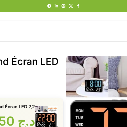
nd Écran LED
avec Grand Écran LED 7,2
د.ج
3350