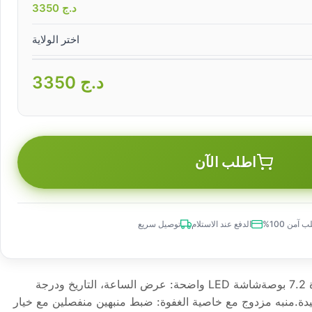
د.ج
3350
اختر الولاية
د.ج
3350
اطلب الآن
 آمن 100%
الدفع عند الاستلام
توصيل سريع
⏰ ساعة رقمية بشاشة LED كبيرة 7.2 بوصةشاشة LED واضحة: عرض الساعة، التاريخ ودرجة
دة.منبه مزدوج مع خاصية الغفوة: ضبط منبهين منفصلين مع خيار