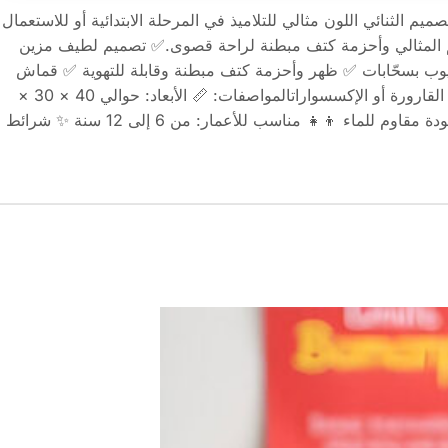
ديل Xiao Wang Ya ذو التصميم الثنائي اللون مثالي للتلاميذ في المرحلة الابتدائية أو للاستعمال
يم المثالي وأحزمة كتف مبطنة لراحة قصوى.✅ تصميم لطيف مزين
ب بسحّابات ✅ ظهر وأحزمة كتف مبطنة وقابلة للتهوية ✅ قماش
مقاوم للماء ✅ جيوب جانبية لوضع القارورة أو الإكسسواراتالمواصفات: 📏 الأبعاد: حوالي 40 × 30 ×
16 سم 🧵 الخامة: نايلون عالي الجودة مقاوم للماء 👦👧 مناسب للأعمار: من 6 إلى 12 سنة ✨ شرائط