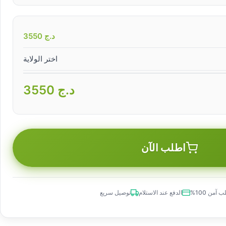
د.ج
3550
اختر الولاية
د.ج
3550
اطلب الآن
 آمن 100%
الدفع عند الاستلام
توصيل سريع