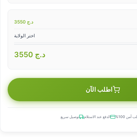
د.ج
3550
اختر الولاية
د.ج
3550
اطلب الآن
 آمن 100%
الدفع عند الاستلام
توصيل سريع