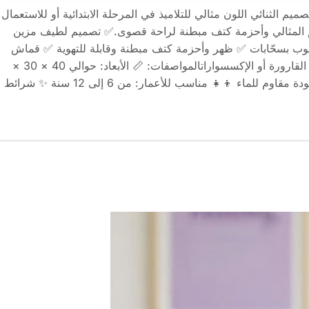
ديل Xiao Wang Ya ذو التصميم الثنائي اللون مثالي للتلاميذ في المرحلة الابتدائية أو للاستعمال
يم المثالي وأحزمة كتف مبطنة لراحة قصوى.✅ تصميم لطيف مزين
ب بسحّابات ✅ ظهر وأحزمة كتف مبطنة وقابلة للتهوية ✅ قماش
مقاوم للماء ✅ جيوب جانبية لوضع القارورة أو الإكسسواراتالمواصفات: 📏 الأبعاد: حوالي 40 × 30 ×
16 سم 🧵 الخامة: نايلون عالي الجودة مقاوم للماء 👦👧 مناسب للأعمار: من 6 إلى 12 سنة ✨ شرائط