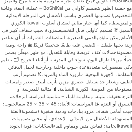
BoShiKai الكاوايي!امنح طفلك تجربة مدرسية مليئة بالمرح والتميز
مع حقيبة الظهر بتصميم كاوايي من BoShiKai – عملية، أنيقة، وقابلة
للتخصيص! تصميمها العصري يناسب الأطفال في المرحلة الابتدائية
والمتوسطة، كما أنها خيار مثالي لعشاق أسلوب kawaii الكوري
المميز.🌸 تصميم كاوايي قابل للتخصيصمزودة بجيب شفاف كبير في
الأمام يمكن ملؤه بالدمى الصغيرة، الملصقات، الشارات أو أي عناصر
زينة يحبها طفلك – لتُضفي عليه طابعًا شخصيًا فريدًا.🎒 راحة يومية
مضمونةحمالات كتف عريضة وقابلة للتعديل، مع ظهر مبطّن يضمن
حملًا مريحًا طوال اليوم، سواء في المدرسة أو أثناء الخروج.🗂️ تنظيم
ذكي بمقصورات متعددةعدة جيوب داخلية وخارجية لحمل الدفاتر،
المقلمة، الأجهزة اللوحية، قارورة الماء والمزيد.🐰 تصميم أرنب
لطيف وشعار جذابستايل عصري مزين بأرنب أبيض صغير ولمسات
مستوحاة من الموضة الكورية الشبابية.🧳 مثالية للمدرسة أو
النزهاتخفيفة، متينة، ومقاومة للماء – مناسبة للدراسة، الرحلات،
التسوق أو التنزه.📝 المواصفات:الأبعاد: 45 × 35 × 25 سمالجيوب:
جيب أمامي شفاف مزود ببادجات ودمية صغيرة (مشمولة)الفئة
المستهدفة: الأطفال من الابتدائي، الإعدادي، أو محبي تصميمات
kawaiiالخامة: قماش متين ومقاوم للماءالسحّابات: قوية الجودة