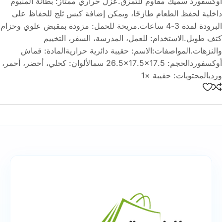
أوكسفورد سميك مقاوم للتمزق.عزل حراري ممتاز: بطانة ألمنيوم
داخلية لحفظ الطعام طازجًا، ويمكن إضافة كيس ثلج للحفاظ على
البرودة لمدة 3-4 ساعات.مريحة للحمل: مزودة بمقبض علوي وحزام
كتف طويل.الاستخدام: للعمل، المدرسة، السفر، التخييم
والنزهات.المواصفات:الاسم: حقيبة دائرية حراريةالمادة: قماش
أوكسفوردالحجم: ‎26.5×17.5×17.5 سمالألوان: كحلي، أخضر، أحمر،
ورديالمحتويات: حقيبة ×1