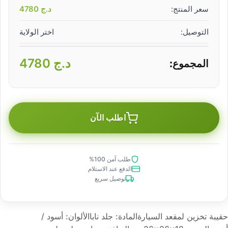
سعر المنتج:
د.ج
4780
التوصيل:
اختر الولاية
د.ج
4780
المجموع:
اطلب الآن
طلب آمن 100%
الدفع عند الاستلام
توصيل سريع
حقيبة تخزين لمقعد السيارةالمادة: جلد ناباالألوان: أسود /