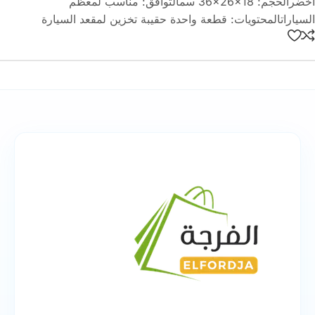
أخضرالحجم: ‎36×26×18 سمالتوافق: مناسب لمعظم
السياراتالمحتويات: قطعة واحدة حقيبة تخزين لمقعد السيارة