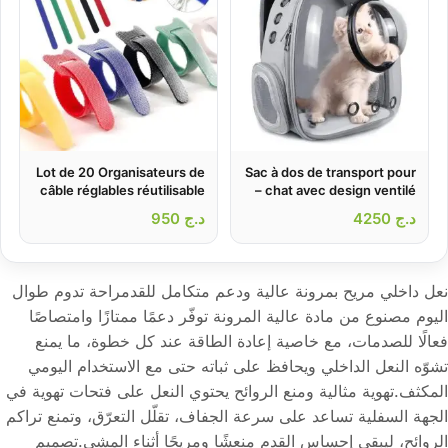
Lot de 20 Organisateurs de
Sac à dos de transport pour
câble réglables réutilisable
chat avec design ventilé –
محفظة ظهر للحيوانات الأليفة
د.ج
4250
د.ج
950
نعل داخلي مريح بمرونة عالية ودعم متكامل للقدمراحة تدوم طوال
اليوم مصنوع من مادة عالية المرونة توفّر دعمًا ممتازًا وامتصاصًا
فعالًا للصدمات، مع خاصية إعادة الطاقة عند كل خطوة، ما يمنع
تشوّه النعل الداخلي ويحافظ على ثباته حتى مع الاستخدام اليومي
المكثف.تهوية مثالية ومنع الروائح يحتوي النعل على فتحات تهوية في
الجهة السفلية تساعد على سرعة الجفاف، تقلّل التعرّق، وتمنع تراكم
الروائح، ليبقى إحساس القدم منعشًا ومريحًا أثناء المشي.تصميم