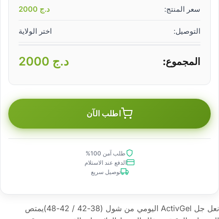
سعر المنتج:
د.ج
2000
التوصيل:
اختر الولاية
د.ج
2000
المجموع:
اطلب الآن
طلب آمن 100%
الدفع عند الاستلام
توصيل سريع
نعل جل ActivGel اليومي من شول (38-42 / 42-48)يمتص