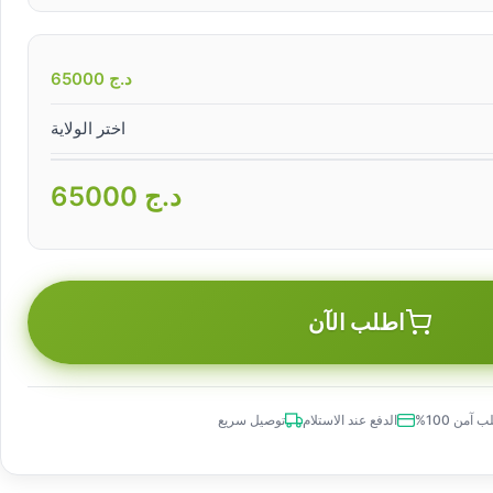
د.ج
65000
اختر الولاية
د.ج
65000
اطلب الآن
 آمن 100%
الدفع عند الاستلام
توصيل سريع