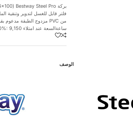
فلتر قابل للغسل لتدوير وتنقية ا
ساعةالسعة عند امتلاء ‎90%: ‎9,150 لترالأبعاد: ‎366×100 سمالوزن: ‎39.6 كغ.
الوصف