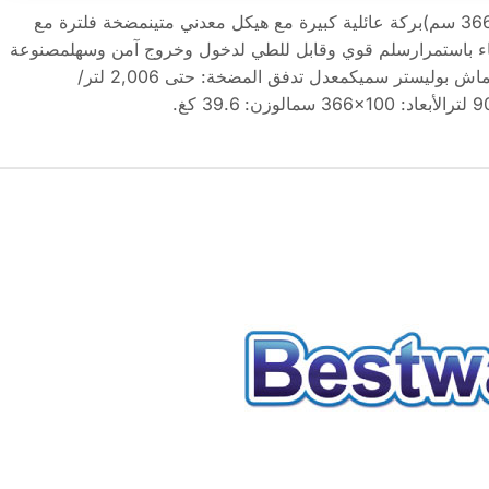
بركة Bestway Steel Pro (366×100 سم)بركة عائلية كبيرة مع هيكل معدني متينمضخة فلترة مع
لماء باستمرارسلم قوي وقابل للطي لدخول وخروج آمن وسهلمصنوعة
من PVC مزدوج الطبقة مدعوم بقماش بوليستر سميكمعدل تدفق المضخة: حتى ‎2,006 لتر/