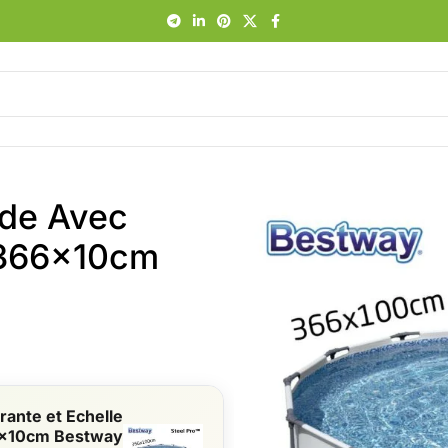
nde Avec
e 366x10cm
rante et Echelle
x10cm Bestway