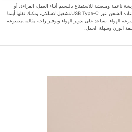
 SUNNY لاسلكيةريشة ناعمة ومنعشة للاستمتاع بالنسيم أثناء العمل، القراءة، أو
القيلولة.بطارية 1200mAh قابلة لإعادة الشحن عبر USB Type-C.تشغيل لاسلكي، يمكنك نقلها أينما
 لتعديل سرعة الهواء، تساعد على تدوير الهواء وتوفير راحة مثالية.مصنوعة