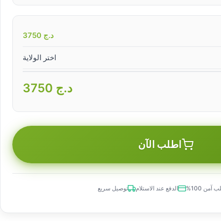
د.ج
3750
اختر الولاية
د.ج
3750
اطلب الآن
 آمن 100%
الدفع عند الاستلام
توصيل سريع