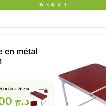
e en métal
m
120 x 60 x 70 cm
د.ج
7100