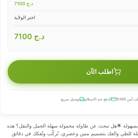
د.ج
7100
اختر الولاية
د.ج
7100
اطلب الآن
 آمن 100%
الدفع عند الاستلام
توصيل سريع
ل بسهولة 🌟هل تبحث عن طاولة محمولة سهلة الحمل والنقل؟ هذه
بلة للطي والفك بتصميم متين وعصري، تُركّب وتُفكك في دقائق