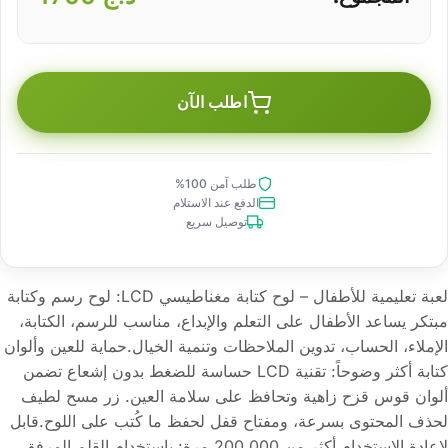
اطلب الآن
طلب آمن 100%
الدفع عند الاستلام
توصيل سريع
لعبة تعليمية للأطفال – لوح كتابة مغناطيسي LCD: لوح رسم وكتابة
مبتكر يساعد الأطفال على التعلم والإبداع، مناسب للرسم، الكتابة،
الإملاء، الحساب، تدوين الملاحظات وتنمية الخيال.حماية للعين وألوان
كتابة أكثر وضوحاً: تقنية LCD حساسة للضغط بدون إشعاع تضمن
ألوان قوس قزح زاهية وتحافظ على سلامة العين. زر مسح لطيف
لحذف المحتوى بسرعة، ومفتاح قفل لحفظ ما كُتب على اللوح.قابل
لإعادة الاستخدام أكثر من 200,000 مرة: باستخدام القلم المرفق