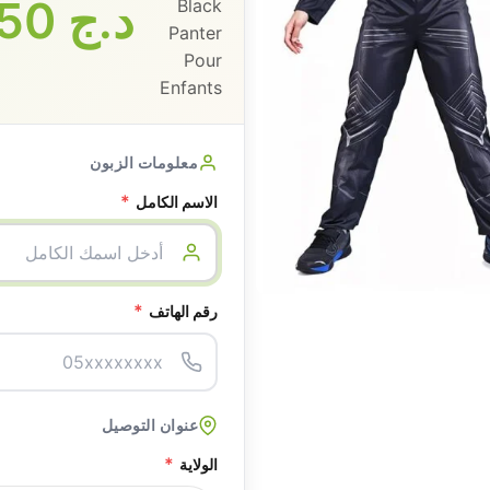
د.ج
3350
معلومات الزبون
*
الاسم الكامل
*
رقم الهاتف
عنوان التوصيل
*
الولاية