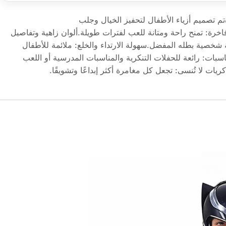
دةتم تصميم أزياء الأطفال لتحفيز الخيال وجلب
خرة: تمنح راحة ومتانة للعب لفترات طويلة.ألوان زاهية وتفاصيل
خصية بطله المفضل.سهولة الارتداء والخلع: ملائمة للأطفال
اسبات: رائعة للحفلات التنكرية والمناسبات المدرسية أو اللعب
ات لا تُنسى: تجعل كل مغامرة أكثر إبداعًا وتشويقًا.