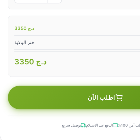
د.ج
3350
اختر الولاية
د.ج
3350
اطلب الآن
 آمن 100%
الدفع عند الاستلام
توصيل سريع