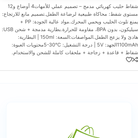
شفاط حليب كهربائي مدمج – تصميم عملي للأمهات4 أوضاع و12
مستوى شفط: محاكاة طبيعية لرضاعة الطفل.تصميم مانع للارتجاع:
يمنع تلوث الحليب ويحمي المحرك.مواد عالية الجودة: PP +
سيليكون، بدون BPA، مقاومة للحرارة.بطارية مدمجة + شحن USB:
هادئ ولا يزعج الطفل.المواصفات:السعة: ‎150ml‎ | البطارية:
‎1100mAh‎الجهد: ‎5V‎ | درجة التشغيل: ‎5-30°C‎محتويات العبوة:
شفاط + قاعدة + زجاجة + ملحقات كاملة للشحن والاستخدام.