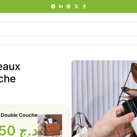
eaux
che
à Double Couche
د.ج
2150