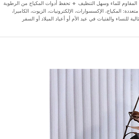
الاستخدام 🔹 مصنوعة من جلد PU المقاوم للماء وسهل التنظيف 🔹 تحفظ أدوات المكياج من الرطوبة
تعددة: المكياج، الإكسسوارات، الإلكترونيات، الزيوت، الكاميرا،
الية للنساء والفتيات في عيد الأم أو أعياد الميلاد أو السفر