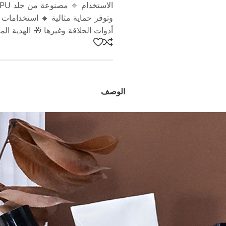
وتوفر حماية مثالية 🔹 استخدامات م
أدوات الحلاقة وغيرها 🎁 الهدية المث
الوصف