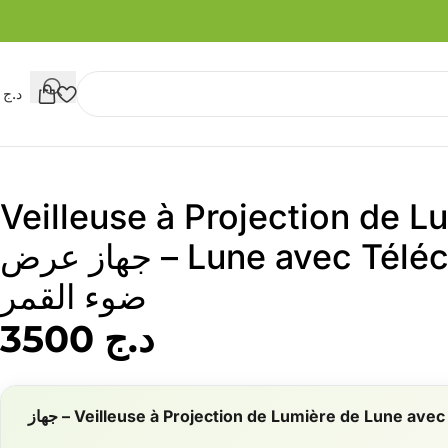
د.ج
0
Veilleuse à Projection de L
Lune avec Télécommande – جهاز عرض
ضوء القمر
د.ج
3500
Veilleuse à Projection de Lumière de Lune avec Télécommande – جهاز