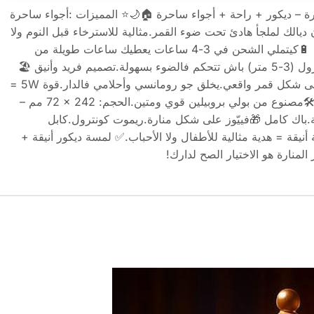
رة – ديكور + راحة + أجواء ساحرة 🏠🌙⭐ المميزات :أجواء ساحرة
ديالك لملجأ هادئ تحت ضوء القمر.مثالية للاسترخاء قبل النوم ولا
كديكور أنيق فوق الطابلة.أداء عالي 🔋كيتملي الشحن في 3-4 ساعات يعطيك ساعات طويلة من
الإضاءة المتواصلة.مع ريموت كونترول (3-5 متر) باش تتحكم فالضوء بسهولة.تصميم فريد وأنيق 🏖️
على شكل منارة صغيرة، يضوي على شكل قمر واقعي.يخلق جو رومانسي وأحلامي فالدار.قوة 5W =
ضوء اقتصادي ومثالي.جودة عالية 🛠️مصنوع من بولي بروبيلين قوي ومتين.الحجم: ‎72 × 242 مم –
.باك كامل 🎁فييّوز على شكل منارة.ريموت كونترول.كابل
يقة = هدية مثالية للأطفال ولا الأحباب.✅ لمسة ديكور أنيقة +
لمنارة هو الاختيار الصح لدارك!