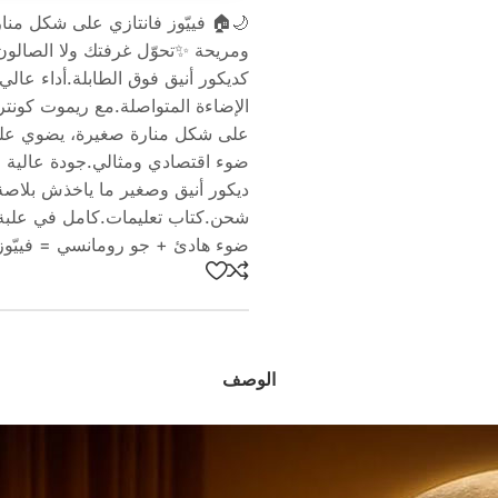
🌙🏠 فييّوز فانتازي على شكل منا
ومريحة ✨تحوّل غرفتك ولا الصالون 
ديكور أنيق وصغير ما ياخذش بلاصة
شحن.كتاب تعليمات.كامل في علبة أن
ضوء هادئ + جو رومانسي = فييّوز ا
الوصف