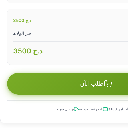
د.ج
3500
اختر الولاية
د.ج
3500
اطلب الآن
 آمن 100%
الدفع عند الاستلام
توصيل سريع