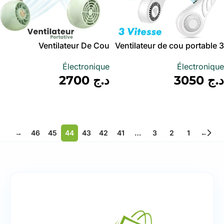
Ventilateur De Cou
Ventilateur de cou portable 3
Rechargeable À 3 Vitesses
vitesses rechargeable USB,
Électronique
Électronique
DM68A – مروحة عنق
د.ج
3050
د.ج
2700
أضف إلى سلة
أضف إلى سلة
→
46
45
44
43
42
41
…
3
2
1
←