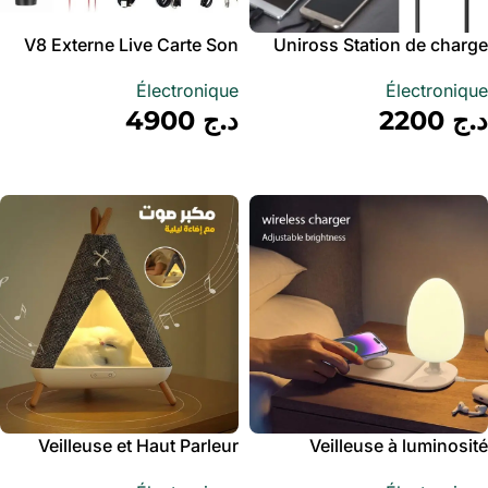
V8 Externe Live Carte Son
Uniross Station de charge
Multi-appareils 6 ports USB
avec Microphone Set – بطاقة
Électronique
Électronique
A – مقبس طاقة متعدد المنافذ
صوت مع ميكروفون للتسجيلات
د.ج
2200
د.ج
4900
الصوتية
أضف إلى سلة
أضف إلى سلة
Veilleuse et Haut Parleur
Veilleuse à luminosité
design en forme de tente –
réglable, chargeur de