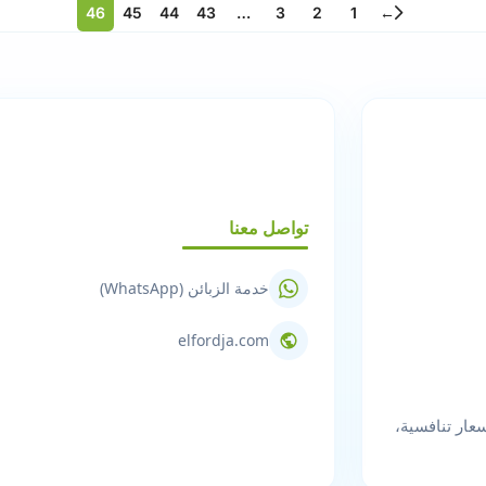
46
45
44
43
…
3
2
1
←
تواصل معنا
خدمة الزبائن (WhatsApp)
elfordja.com
عار تنافسية،