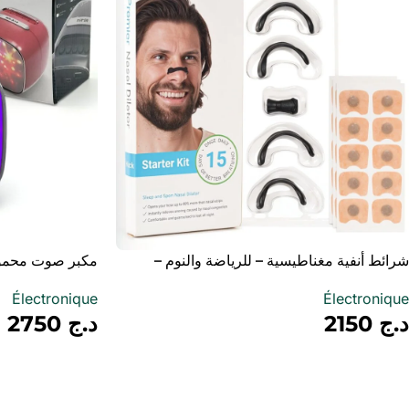
شرائط أنفية مغناطيسية – للرياضة والنوم –
مضادة للشخير
 Éclairage RGB
Électronique
Électronique
Dynamique
د.ج
2150
د.ج
2750
أضف إلى سلة
أضف إلى سلة