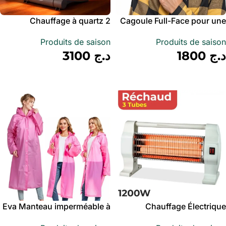
Chauffage à quartz 2
Cagoule Full-Face pour une
niveaux de chauffe de 800W
protection complète du
Produits de saison
Produits de saison
visage noir V2 – قناع وجه
avec Interrupteur de sécurité
د.ج
1800
د.ج
3100
كامل
– مدفأة كهربائية
أضف إلى سلة
أضف إلى سلة
Eva Manteau imperméable à
Chauffage Électrique
capuche – Rose
3Tubes 1200W